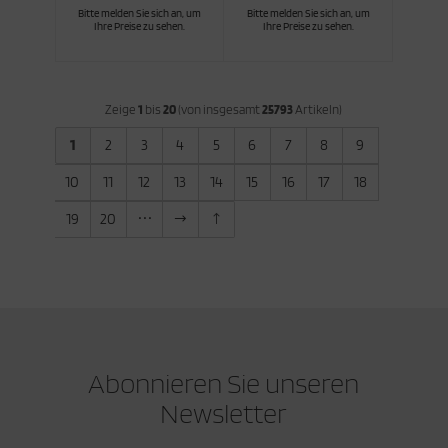
Bitte melden Sie sich an, um
Bitte melden Sie sich an, um
Ihre Preise zu sehen.
Ihre Preise zu sehen.
Zeige
1
bis
20
(von insgesamt
25793
Artikeln)
1
2
3
4
5
6
7
8
9
10
11
12
13
14
15
16
17
18
19
20
Abonnieren Sie unseren
Newsletter