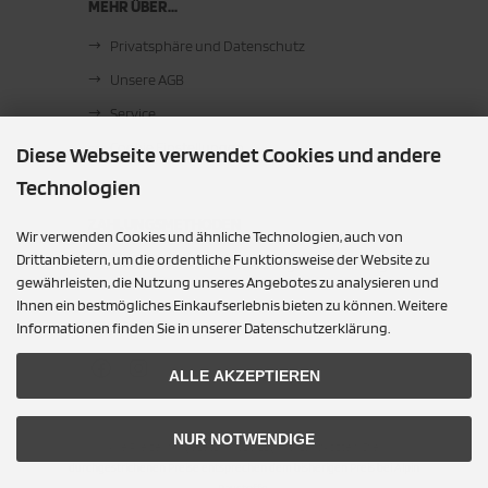
MEHR ÜBER...
Privatsphäre und Datenschutz
Unsere AGB
Service
Cookie Einstellungen
Diese Webseite verwendet Cookies und andere
Technologien
ZAHLUNGSMETHODEN
Wir verwenden Cookies und ähnliche Technologien, auch von
Drittanbietern, um die ordentliche Funktionsweise der Website zu
Barzahlung bei Abholung
gewährleisten, die Nutzung unseres Angebotes zu analysieren und
Ihnen ein bestmögliches Einkaufserlebnis bieten zu können. Weitere
SOCIAL MEDIA
Informationen finden Sie in unserer Datenschutzerklärung.
ALLE AKZEPTIEREN
NUR NOTWENDIGE
Alle Preise inkl. gesetzl. MwSt. zzgl.
Versandkosten
. Die
durchgestrichenen Preise entsprechen dem bisherigen Preis bei Alpin