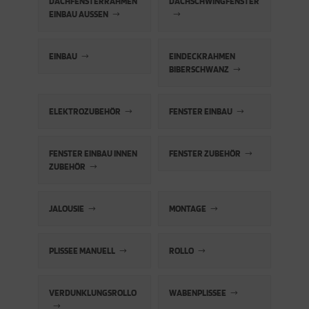
DACHFENSTERRAHMEN
DACHSCHWINGFENSTER
EINBAU AUSSEN
cken
rkzeug & Geräte
ftshell
EINBAU
EINDECKRAHMEN
BIBERSCHWANZ
Shirt
ELEKTROZUBEHÖR
FENSTER EINBAU
rnkleidung
rnschutz
FENSTER EINBAU INNEN
FENSTER ZUBEHÖR
ZUBEHÖR
rnweste
JALOUSIE
MONTAGE
ste
PLISSEE MANUELL
ROLLO
VERDUNKLUNGSROLLO
WABENPLISSEE