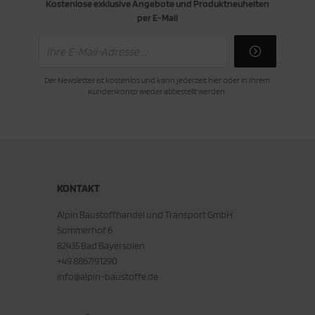
Kostenlose exklusive Angebote und Produktneuheiten
per E-Mail
Der Newsletter ist kostenlos und kann jederzeit hier oder in Ihrem
Kundenkonto wieder abbestellt werden.
KONTAKT
Alpin Baustoffhandel und Transport GmbH
Sommerhof 6
82435 Bad Bayersoien
+49 8867/91290
info@alpin-baustoffe.de