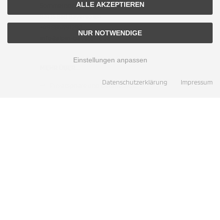
ALLE AKZEPTIEREN
Sommerhof 6
82435 Bad Bayersoien
+49 8867/91290
NUR NOTWENDIGE
info@alpin-baustoffe.de
Einstellungen anpassen
MEHR ÜBER...
Datenschutzerklärung
Impressum
Privatsphäre und Datenschutz
Unsere AGB
Service
Cookie Einstellungen
ZAHLUNGSMETHODEN
Barzahlung bei Abholung
SOCIAL MEDIA