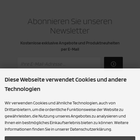
Abonnieren Sie unseren
Newsletter
Kostenlose exklusive Angebote und Produktneuheiten
per E-Mail
Der Newsletter ist kostenlos und kann jederzeit hier oder in Ihrem
Diese Webseite verwendet Cookies und andere
Kundenkonto wieder abbestellt werden.
Technologien
Wir verwenden Cookies und ähnliche Technologien, auch von
Drittanbietern, um die ordentliche Funktionsweise der Website zu
gewährleisten, die Nutzung unseres Angebotes zu analysieren und
Ihnen ein bestmögliches Einkaufserlebnis bieten zu können. Weitere
KONTAKT
Informationen finden Sie in unserer Datenschutzerklärung.
Alpin Baustoffhandel und Transport GmbH