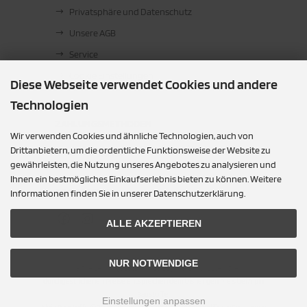
Privatsphäre und Datenschutz
Unsere AGB
Service
Cookie Einstellungen
Diese Webseite verwendet Cookies und andere
Technologien
ZAHLUNGSMETHODEN
Wir verwenden Cookies und ähnliche Technologien, auch von
Barzahlung bei Abholung
Drittanbietern, um die ordentliche Funktionsweise der Website zu
gewährleisten, die Nutzung unseres Angebotes zu analysieren und
Ihnen ein bestmögliches Einkaufserlebnis bieten zu können. Weitere
SOCIAL MEDIA
Informationen finden Sie in unserer Datenschutzerklärung.
ALLE AKZEPTIEREN
NUR NOTWENDIGE
Alle Preise inkl. gesetzl. MwSt. zzgl.
Versandkosten
. Die
durchgestrichenen Preise entsprechen dem bisherigen Preis bei Alpin
Baustoffe.
Einstellungen anpassen
Alpin Baustoffe © 2026 | Template © 2009-2026 by modified eCommerce