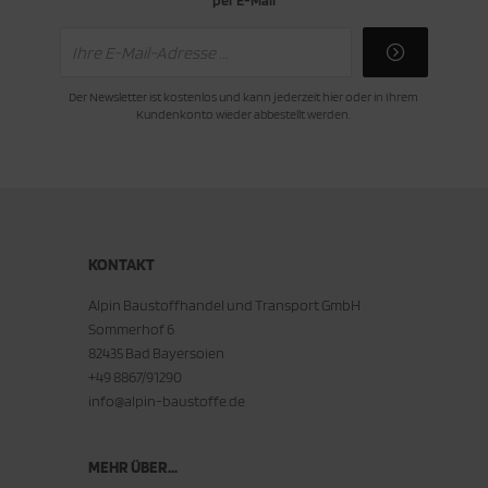
per E-Mail
Der Newsletter ist kostenlos und kann jederzeit hier oder in Ihrem
Kundenkonto wieder abbestellt werden.
KONTAKT
Alpin Baustoffhandel und Transport GmbH
Sommerhof 6
82435 Bad Bayersoien
+49 8867/91290
info@alpin-baustoffe.de
MEHR ÜBER...