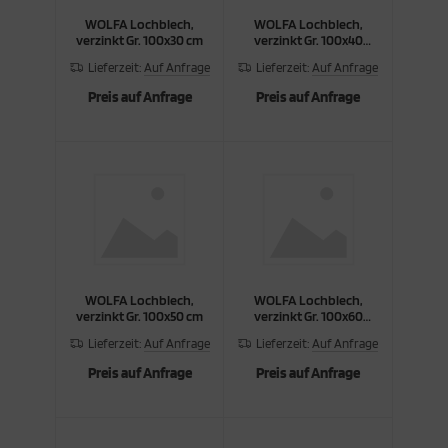
WOLFA Lochblech,
WOLFA Lochblech,
cken
rkzeug & Geräte
verzinkt Gr. 100x30 cm
verzinkt Gr. 100x40
cm
Lieferzeit:
Auf Anfrage
Lieferzeit:
Auf Anfrage
ftshell
Preis auf Anfrage
Preis auf Anfrage
Shirt
rnkleidung
rnschutz
rnweste
WOLFA Lochblech,
WOLFA Lochblech,
ste
verzinkt Gr. 100x50 cm
verzinkt Gr. 100x60
cm
Lieferzeit:
Auf Anfrage
Lieferzeit:
Auf Anfrage
Preis auf Anfrage
Preis auf Anfrage