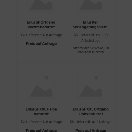
Erlus GF Ortgang
Erlus Ker.
Rechts naturrot
Verlängerungsplatte
univ.
Lieferzeit:
Auf Anfrage
Lieferzeit:
ca. 5-10
Arbeitstage
Preis auf Anfrage
Bitte melden Sie sich an, um
Ihre Preise zu sehen.
Erlus GF XXL Halbe
Erlus GF XXL Ortgang
naturrot
Links naturrot
Lieferzeit:
Auf Anfrage
Lieferzeit:
Auf Anfrage
Preis auf Anfrage
Preis auf Anfrage