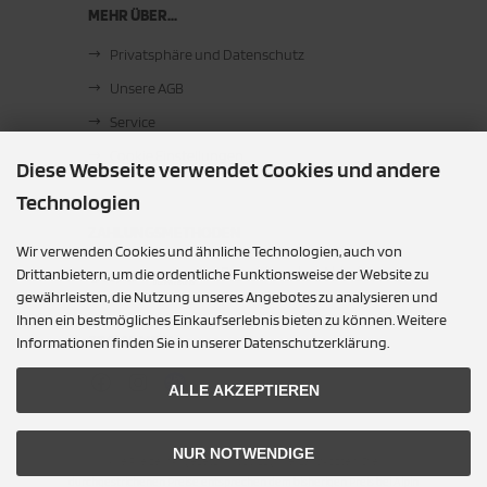
MEHR ÜBER...
Privatsphäre und Datenschutz
Unsere AGB
Service
Cookie Einstellungen
Diese Webseite verwendet Cookies und andere
Technologien
ZAHLUNGSMETHODEN
Wir verwenden Cookies und ähnliche Technologien, auch von
Barzahlung bei Abholung
Drittanbietern, um die ordentliche Funktionsweise der Website zu
gewährleisten, die Nutzung unseres Angebotes zu analysieren und
Ihnen ein bestmögliches Einkaufserlebnis bieten zu können. Weitere
SOCIAL MEDIA
Informationen finden Sie in unserer Datenschutzerklärung.
ALLE AKZEPTIEREN
NUR NOTWENDIGE
Alle Preise inkl. gesetzl. MwSt. zzgl.
Versandkosten
. Die
durchgestrichenen Preise entsprechen dem bisherigen Preis bei Alpin