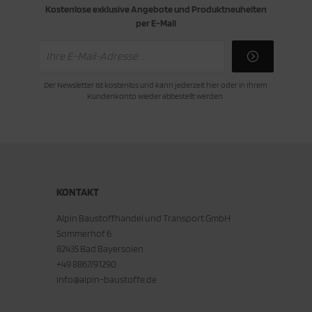
Kostenlose exklusive Angebote und Produktneuheiten
per E-Mail
Der Newsletter ist kostenlos und kann jederzeit hier oder in Ihrem
Kundenkonto wieder abbestellt werden.
KONTAKT
Alpin Baustoffhandel und Transport GmbH
Sommerhof 6
82435 Bad Bayersoien
+49 8867/91290
info@alpin-baustoffe.de