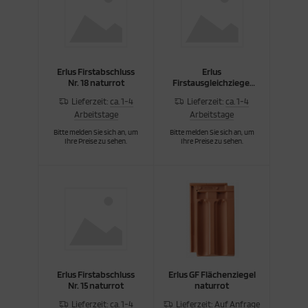
cken
rkzeug & Geräte
ftshell
Erlus Firstabschluss
Erlus
Nr. 18 naturrot
Firstausgleichziegel
Shirt
Nr. 18 natur
Lieferzeit:
ca. 1-4
Lieferzeit:
ca. 1-4
Arbeitstage
Arbeitstage
rnkleidung
Bitte melden Sie sich an, um
Bitte melden Sie sich an, um
Ihre Preise zu sehen.
Ihre Preise zu sehen.
rnschutz
rnweste
ste
Erlus Firstabschluss
Erlus GF Flächenziegel
Nr. 15 naturrot
naturrot
Lieferzeit:
ca. 1-4
Lieferzeit:
Auf Anfrage