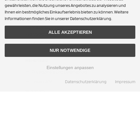
KONTAKT
gewährleisten, die Nutzung unseres Angebotes zu analysieren und
Ihnen ein bestmögliches Einkaufserlebnis bieten zu können. Weitere
Alpin Baustoffhandel und Transport GmbH
Informationen finden Sie in unserer Datenschutzerklärung.
Sommerhof 6
82435 Bad Bayersoien
ALLE AKZEPTIEREN
+49 8867/91290
info@alpin-baustoffe.de
NUR NOTWENDIGE
MEHR ÜBER...
Einstellungen anpassen
Privatsphäre und Datenschutz
Unsere AGB
Datenschutzerklärung
Impressum
Service
Cookie Einstellungen
ZAHLUNGSMETHODEN
Barzahlung bei Abholung