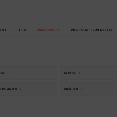
RHEIT
TIER
WALD & WIESE
WERKSTATT & WERKZEUG
UME
GEMÜSE
ILPFLANZEN
KRÄUTER