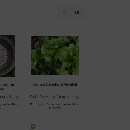
enbohne
Samen Chinakohl Michihili
hne
-4 Arbeitstage
Lieferzeit:
ca. 1-4 Arbeitstage
, um Ihre Preise
Bitte melden Sie sich an, um Ihre Preise
.
zu sehen.