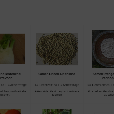
nollenfenchel
Samen Linsen Alpenlinse
Samen Stang
rfektion
Perlbo
:
ca. 1-4 Arbeitstage
Lieferzeit:
ca. 1-4 Arbeitstage
Lieferzeit:
ca. 1
 sich an, um Ihre Preise
Bitte melden Sie sich an, um Ihre Preise
Bitte melden Sie sich an
zu sehen.
zu sehen.
zu sehen