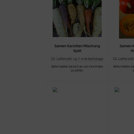
cken
rkzeug & Geräte
ftshell
Shirt
Samen Karotten Mischung
Samen K
Spät
H
rnkleidung
Lieferzeit:
ca. 1-4 Arbeitstage
Lieferzeit
rnschutz
Bitte melden Sie sich an, um Ihre Preise
Bitte melden Sie
zu sehen.
rnweste
ste