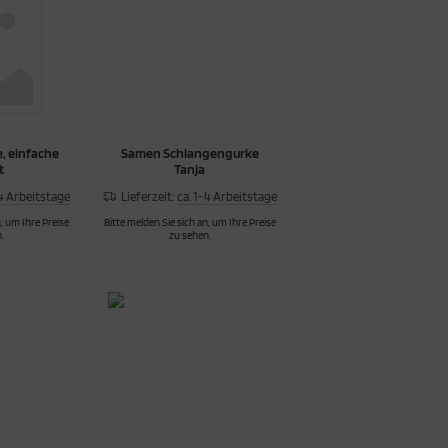
e, einfache
Samen Schlangengurke
t
Tanja
-4 Arbeitstage
Lieferzeit:
ca. 1-4 Arbeitstage
, um Ihre Preise
Bitte melden Sie sich an, um Ihre Preise
.
zu sehen.