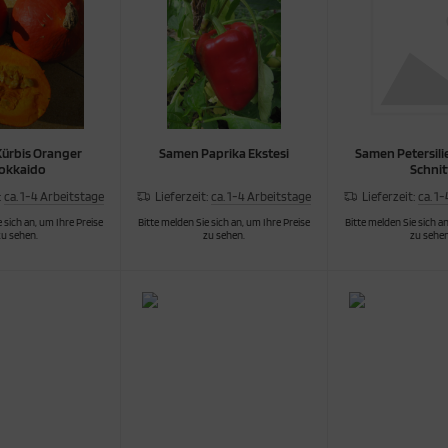
ürbis Oranger
Samen Paprika Ekstesi
Samen Petersili
okkaido
Schnit
:
ca. 1-4 Arbeitstage
Lieferzeit:
ca. 1-4 Arbeitstage
Lieferzeit:
ca. 1
 sich an, um Ihre Preise
Bitte melden Sie sich an, um Ihre Preise
Bitte melden Sie sich an
zu sehen.
zu sehen.
zu sehen