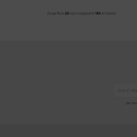
Zeige
1
bis
20
(von insgesamt
184
Artikeln)
Der New