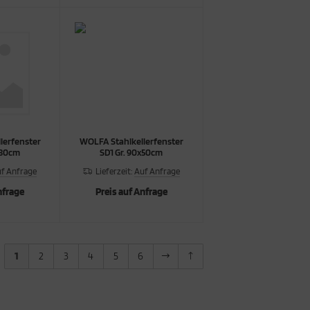
lerfenster
WOLFA Stahlkellerfenster
x80cm
SD1 Gr. 90x50cm
f Anfrage
Lieferzeit:
Auf Anfrage
nfrage
Preis auf Anfrage
1
2
3
4
5
6