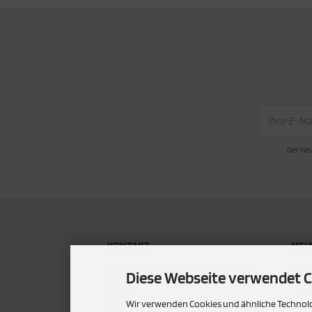
Der New
KONTAKT
MEHR
P
Alpin Baustoffhandel und Transport
Diese Webseite verwendet C
GmbH
U
Sommerhof 6
Wir verwenden Cookies und ähnliche Technolog