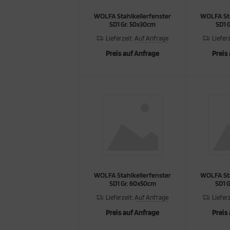
WOLFA Stahlkellerfenster
WOLFA Sta
cken
rkzeug & Geräte
SD1 Gr. 50x30cm
SD1 
Lieferzeit:
Auf Anfrage
Liefer
ftshell
Preis auf Anfrage
Preis
Shirt
rnkleidung
rnschutz
rnweste
ste
WOLFA Stahlkellerfenster
WOLFA Sta
SD1 Gr. 60x50cm
SD1 
Lieferzeit:
Auf Anfrage
Liefer
Preis auf Anfrage
Preis