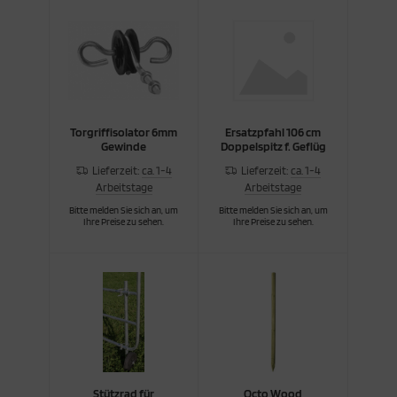
cken
ftshell
Shirt
Torgriffisolator 6mm
Ersatzpfahl 106 cm
Gewinde
Doppelspitz f. Geflüg
rnkleidung
Lieferzeit:
ca. 1-4
Lieferzeit:
ca. 1-4
Arbeitstage
Arbeitstage
rnschutz
Bitte melden Sie sich an, um
Bitte melden Sie sich an, um
Ihre Preise zu sehen.
Ihre Preise zu sehen.
rnweste
ste
Stützrad für
Octo Wood