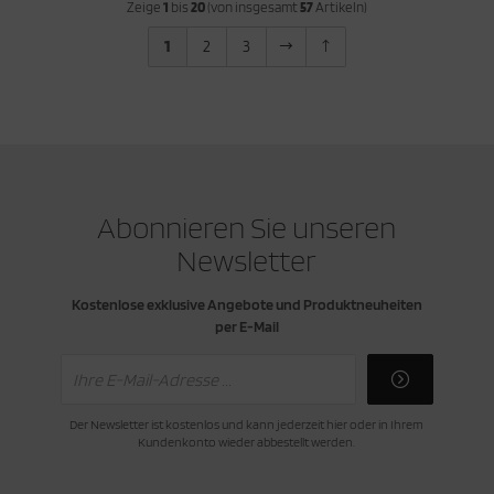
Zeige
1
bis
20
(von insgesamt
57
Artikeln)
1
2
3
Abonnieren Sie unseren
Newsletter
Kostenlose exklusive Angebote und Produktneuheiten
per E-Mail
Der Newsletter ist kostenlos und kann jederzeit hier oder in Ihrem
Kundenkonto wieder abbestellt werden.