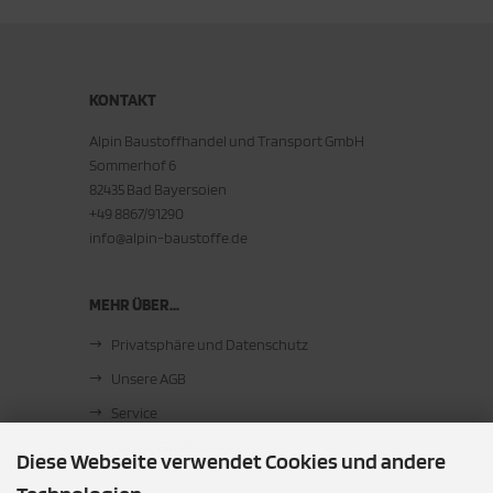
KONTAKT
Alpin Baustoffhandel und Transport GmbH
Sommerhof 6
82435 Bad Bayersoien
+49 8867/91290
info@alpin-baustoffe.de
MEHR ÜBER...
Privatsphäre und Datenschutz
Unsere AGB
Service
Cookie Einstellungen
Diese Webseite verwendet Cookies und andere