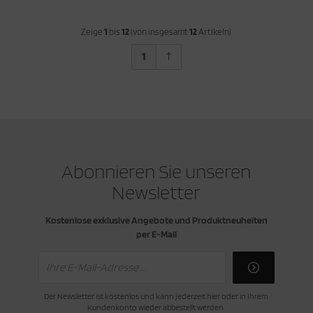
Zeige
1
bis
12
(von insgesamt
12
Artikeln)
1
Abonnieren Sie unseren
Newsletter
Kostenlose exklusive Angebote und Produktneuheiten
per E-Mail
Der Newsletter ist kostenlos und kann jederzeit hier oder in Ihrem
Kundenkonto wieder abbestellt werden.