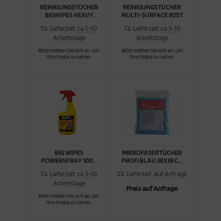
REINIGUNGSTÜCHER
REINIGUNGSTÜCHER
BIGWIPES HEAVY
MULTI-SURFACE 80ST
DUTY 240
Lieferzeit:
ca. 5-10
Lieferzeit:
ca. 5-10
Arbeitstage
Arbeitstage
Bitte melden Sie sich an, um
Bitte melden Sie sich an, um
Ihre Preise zu sehen.
Ihre Preise zu sehen.
BIG WIPES
MIKROFASERTÜCHER
POWERSPRAY 1000
PROFI BLAU 38X38 CM
ML
2-S
Lieferzeit:
ca. 5-10
Lieferzeit:
Auf Anfrage
Arbeitstage
Preis auf Anfrage
Bitte melden Sie sich an, um
Ihre Preise zu sehen.