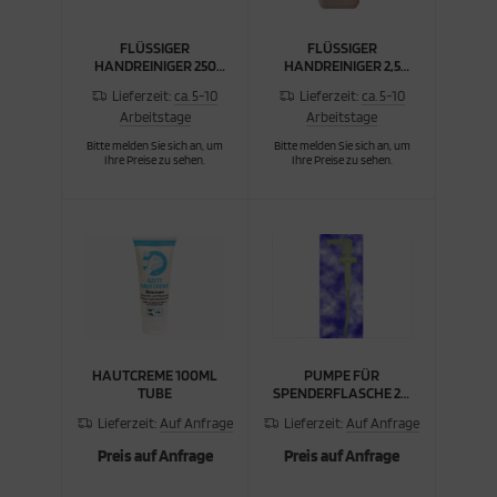
cken
rkzeug & Geräte
FLÜSSIGER
FLÜSSIGER
HANDREINIGER 250
HANDREINIGER 2,5
ML
LTR.
ftshell
Lieferzeit:
ca. 5-10
Lieferzeit:
ca. 5-10
Arbeitstage
Arbeitstage
Shirt
Bitte melden Sie sich an, um
Bitte melden Sie sich an, um
Ihre Preise zu sehen.
Ihre Preise zu sehen.
rnkleidung
rnschutz
rnweste
ste
HAUTCREME 100ML
PUMPE FÜR
TUBE
SPENDERFLASCHE 2,5
LTR.
Lieferzeit:
Auf Anfrage
Lieferzeit:
Auf Anfrage
Preis auf Anfrage
Preis auf Anfrage