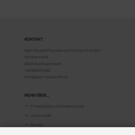
KONTAKT
Alpin Baustoffhandel und Transport GmbH
Sommerhof 6
82435 Bad Bayersoien
+49 8867/91290
info@alpin-baustoffe.de
MEHR ÜBER...
Privatsphäre und Datenschutz
Unsere AGB
Service
Cookie Einstellungen