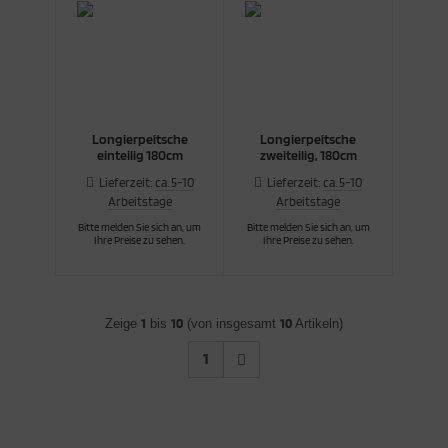
Longierpeitsche
Longierpeitsche
einteilig 180cm
zweiteilig, 180cm
Lieferzeit:
ca. 5-10
Lieferzeit:
ca. 5-10
Arbeitstage
Arbeitstage
Bitte melden Sie sich an, um
Bitte melden Sie sich an, um
Ihre Preise zu sehen.
Ihre Preise zu sehen.
Zeige
1
bis
10
(von insgesamt
10
Artikeln)
1