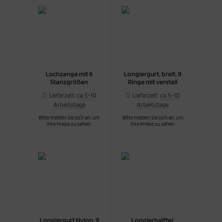
cken
rkzeug & Geräte
ftshell
Shirt
Lochzange mit 6
Longiergurt, breit, 9
Stanzgrößen
Ringe mit verstell
rnkleidung
Lieferzeit:
ca. 5-10
Lieferzeit:
ca. 5-10
Arbeitstage
Arbeitstage
rnschutz
Bitte melden Sie sich an, um
Bitte melden Sie sich an, um
Ihre Preise zu sehen.
Ihre Preise zu sehen.
rnweste
ste
Longiergurt Nylon, 9
Longierhalfter