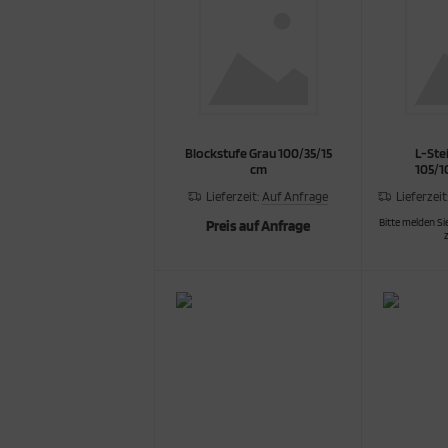
cken
rkzeug & Geräte
ftshell
Shirt
Blockstufe Grau 100/35/15
L-Ste
cm
105/1
rnkleidung
Lieferzeit:
Auf Anfrage
Lieferzeit
rnschutz
Bitte melden Sie
Preis auf Anfrage
rnweste
ste