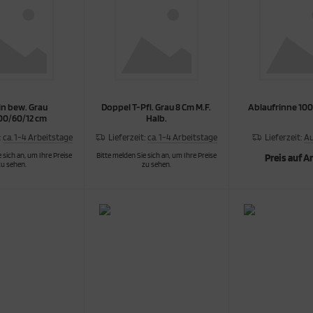
in bew. Grau
Doppel T-Pfl. Grau 8 Cm M.F.
Ablaufrinne 100
00/60/12 cm
Halb.
:
ca. 1-4 Arbeitstage
Lieferzeit:
ca. 1-4 Arbeitstage
Lieferzeit:
Au
 sich an, um Ihre Preise
Bitte melden Sie sich an, um Ihre Preise
Preis auf A
zu sehen.
zu sehen.