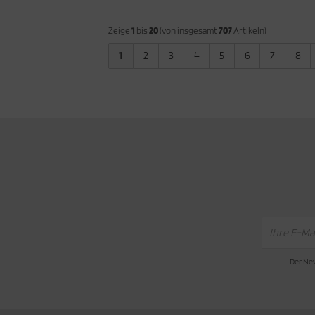
Zeige
1
bis
20
(von insgesamt
707
Artikeln)
1
2
3
4
5
6
7
8
Der New