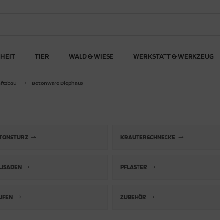
RHEIT
TIER
WALD & WIESE
WERKSTATT & WERKZEUG
aftsbau
Betonware Diephaus
TONSTURZ
KRÄUTERSCHNECKE
LISADEN
PFLASTER
UFEN
ZUBEHÖR