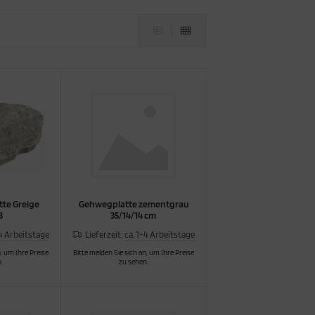
tte Greige
Gehwegplatte zementgrau
3
35/14/14 cm
-4 Arbeitstage
Lieferzeit:
ca. 1-4 Arbeitstage
, um Ihre Preise
Bitte melden Sie sich an, um Ihre Preise
.
zu sehen.