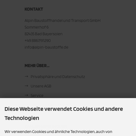
KONTAKT
Alpin Baustoffhandel und Transport GmbH
Sommerhof 6
82435 Bad Bayersoien
+49 8867/91290
info@alpin-baustoffe.de
MEHR ÜBER...
Privatsphäre und Datenschutz
Unsere AGB
Service
Cookie Einstellungen
Diese Webseite verwendet Cookies und andere
Technologien
ZAHLUNGSMETHODEN
Wir verwenden Cookies und ähnliche Technologien, auch von