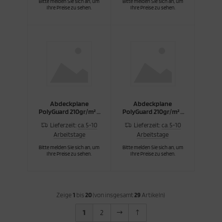
Bitte melden Sie sich an, um
Bitte melden Sie sich an, um
Ihre Preise zu sehen.
Ihre Preise zu sehen.
Abdeckplane
Abdeckplane
PolyGuard 210gr/m² 8
PolyGuard 210gr/m² 3
x 14m
x 5m
Lieferzeit:
ca. 5-10
Lieferzeit:
ca. 5-10
Arbeitstage
Arbeitstage
Bitte melden Sie sich an, um
Bitte melden Sie sich an, um
Ihre Preise zu sehen.
Ihre Preise zu sehen.
Zeige
1
bis
20
(von insgesamt
29
Artikeln)
1
2