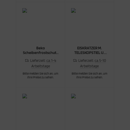
cken
rkzeug & Geräte
ftshell
Shirt
Beko
EISKRATZER M.
rnkleidung
Scheibenfrostschutz
TELESKOPSTIEL U.
Konzentrat 5 l
BESEN S14
Lieferzeit:
ca. 1-4
Lieferzeit:
ca. 5-10
rnschutz
Arbeitstage
Arbeitstage
Bitte melden Sie sich an, um
Bitte melden Sie sich an, um
rnweste
Ihre Preise zu sehen.
Ihre Preise zu sehen.
ste