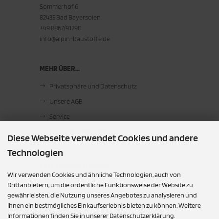
Sommerhof 6
82435 Bad Bayersoien
+49 8867/91290
info@alpin-baustoffe.de
MEHR ÜBER...
Privatsphäre und Datenschutz
Unsere AGB
Service
Cookie Einstellungen
Diese Webseite verwendet Cookies und andere
Technologien
ZAHLUNGSMETHODEN
Wir verwenden Cookies und ähnliche Technologien, auch von
Barzahlung bei Abholung
Drittanbietern, um die ordentliche Funktionsweise der Website zu
gewährleisten, die Nutzung unseres Angebotes zu analysieren und
Ihnen ein bestmögliches Einkaufserlebnis bieten zu können. Weitere
SOCIAL MEDIA
Informationen finden Sie in unserer Datenschutzerklärung.