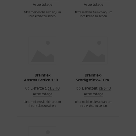
Arbeitstage
Arbeitstage
cken
rkzeug & Geräte
Bitte melden Sie sich an, um
Bitte melden Sie sich an, um
Ihre Preise zu sehen.
Ihre Preise zu sehen.
ftshell
Shirt
rnkleidung
rnschutz
Drainflex
Drainflex-
rnweste
Anschlußstück "L" DN
Schrägstück 45 Grad
100-125/0
DN 100
Lieferzeit:
ca. 5-10
Lieferzeit:
ca. 5-10
ste
Arbeitstage
Arbeitstage
Bitte melden Sie sich an, um
Bitte melden Sie sich an, um
Ihre Preise zu sehen.
Ihre Preise zu sehen.