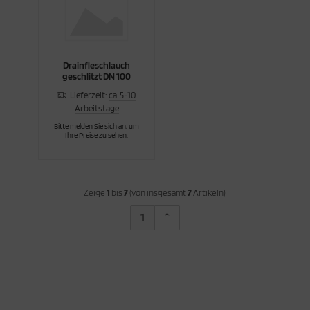
Drainfleschlauch
geschlitzt DN 100
Lieferzeit:
ca. 5-10
Arbeitstage
Bitte melden Sie sich an, um
Ihre Preise zu sehen.
Zeige
1
bis
7
(von insgesamt
7
Artikeln)
1