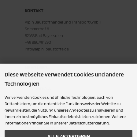
KONTAKT
Alpin Baustoffhandel und Transport GmbH
Sommerhof 6
82435 Bad Bayersoien
+49 8867/91290
info@alpin-baustoffe.de
MEHR ÜBER...
Diese Webseite verwendet Cookies und andere
Privatsphäre und Datenschutz
Technologien
Unsere AGB
Wir verwenden Cookies und ähnliche Technologien, auch von
Service
Drittanbietern, um die ordentliche Funktionsweise der Website zu
Cookie Einstellungen
gewährleisten, die Nutzung unseres Angebotes zu analysieren und
Ihnen ein bestmögliches Einkaufserlebnis bieten zu können. Weitere
Informationen finden Sie in unserer Datenschutzerklärung.
ZAHLUNGSMETHODEN
ALLE AKZEPTIEREN