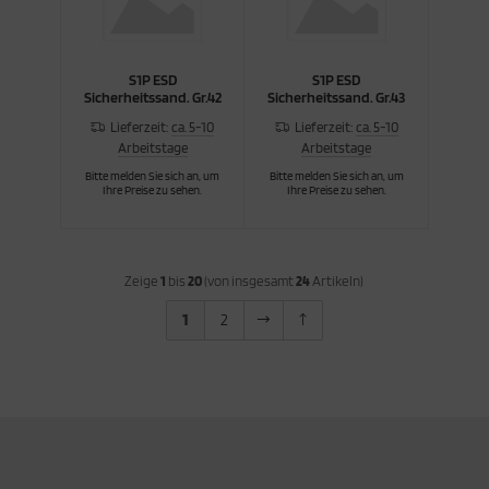
S1P ESD
S1P ESD
Sicherheitssand. Gr.42
Sicherheitssand. Gr.43
Lieferzeit:
ca. 5-10
Lieferzeit:
ca. 5-10
Arbeitstage
Arbeitstage
Bitte melden Sie sich an, um
Bitte melden Sie sich an, um
Ihre Preise zu sehen.
Ihre Preise zu sehen.
Zeige
1
bis
20
(von insgesamt
24
Artikeln)
1
2