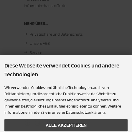
info@alpin-baustoffe.de
MEHR ÜBER...
Privatsphäre und Datenschutz
Unsere AGB
Service
Cookie Einstellungen
Diese Webseite verwendet Cookies und andere
Technologien
ZAHLUNGSMETHODEN
Wir verwenden Cookies und ähnliche Technologien, auch von
Barzahlung bei Abholung
Drittanbietern, um die ordentliche Funktionsweise der Website zu
gewährleisten, die Nutzung unseres Angebotes zu analysieren und
Ihnen ein bestmögliches Einkaufserlebnis bieten zu können. Weitere
SOCIAL MEDIA
Informationen finden Sie in unserer Datenschutzerklärung.
ALLE AKZEPTIEREN