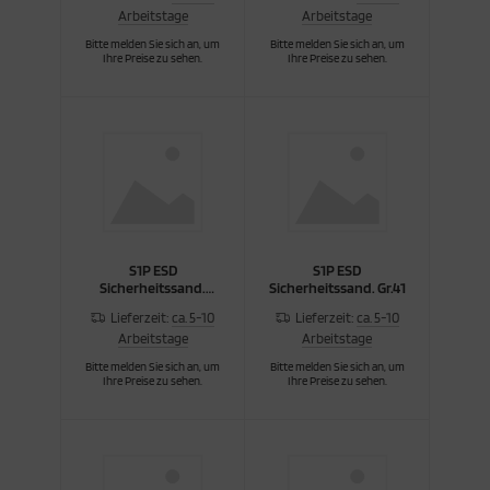
Arbeitstage
Arbeitstage
cken
rkzeug & Geräte
Bitte melden Sie sich an, um
Bitte melden Sie sich an, um
Ihre Preise zu sehen.
Ihre Preise zu sehen.
ftshell
Shirt
rnkleidung
rnschutz
S1P ESD
S1P ESD
rnweste
Sicherheitssand.
Sicherheitssand. Gr.41
Gr.40
Lieferzeit:
ca. 5-10
Lieferzeit:
ca. 5-10
ste
Arbeitstage
Arbeitstage
Bitte melden Sie sich an, um
Bitte melden Sie sich an, um
Ihre Preise zu sehen.
Ihre Preise zu sehen.