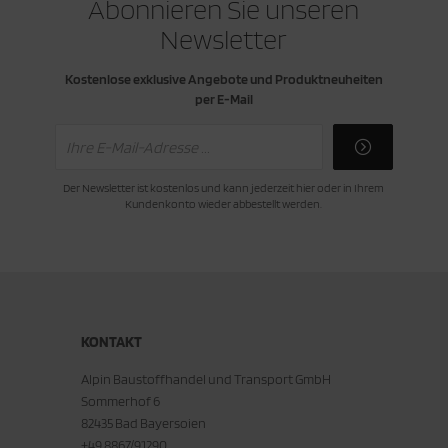
Abonnieren Sie unseren
Newsletter
Kostenlose exklusive Angebote und Produktneuheiten
per E-Mail
Der Newsletter ist kostenlos und kann jederzeit hier oder in Ihrem
Kundenkonto wieder abbestellt werden.
KONTAKT
Alpin Baustoffhandel und Transport GmbH
Sommerhof 6
82435 Bad Bayersoien
+49 8867/91290