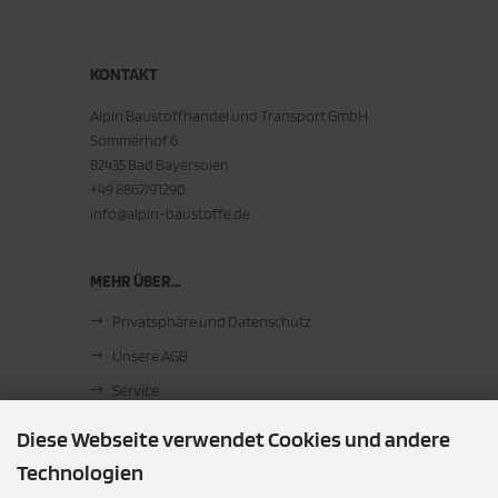
KONTAKT
Alpin Baustoffhandel und Transport GmbH
Sommerhof 6
82435 Bad Bayersoien
+49 8867/91290
info@alpin-baustoffe.de
MEHR ÜBER...
Privatsphäre und Datenschutz
Unsere AGB
Service
Cookie Einstellungen
Diese Webseite verwendet Cookies und andere
Technologien