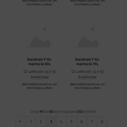
Bitte melden Sie sich an, um
Bitte melden Sie sich an, um
Ihre Preise zu sehen.
Ihre Preise zu sehen.
Rundhals T-Sh.
Rundhals T-Sh.
marine Gr.6XL
marine Gr.7XL
Lieferzeit:
ca. 5-10
Lieferzeit:
ca. 5-10
Arbeitstage
Arbeitstage
Bitte melden Sie sich an, um
Bitte melden Sie sich an, um
Ihre Preise zu sehen.
Ihre Preise zu sehen.
Zeige
41
bis
60
(von insgesamt
213
Artikeln)
1
2
3
4
5
6
7
8