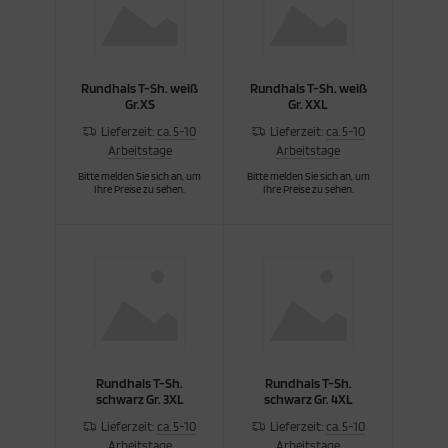
rkzeug & Geräte
Rundhals T-Sh. weiß
Rundhals T-Sh. weiß
Gr.XS
Gr. XXL
Lieferzeit:
ca. 5-10
Lieferzeit:
ca. 5-10
Arbeitstage
Arbeitstage
Bitte melden Sie sich an, um
Bitte melden Sie sich an, um
Ihre Preise zu sehen.
Ihre Preise zu sehen.
Rundhals T-Sh.
Rundhals T-Sh.
schwarz Gr. 3XL
schwarz Gr. 4XL
Lieferzeit:
ca. 5-10
Lieferzeit:
ca. 5-10
Arbeitstage
Arbeitstage