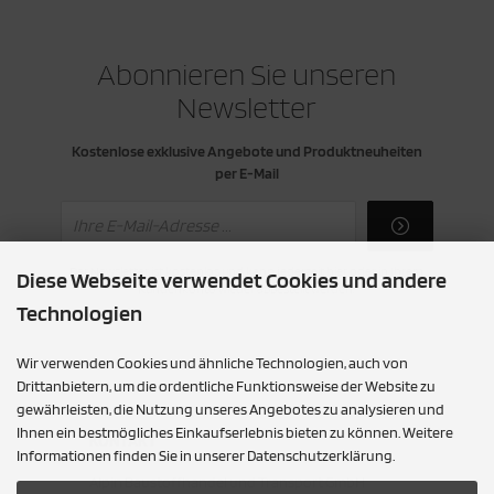
Abonnieren Sie unseren
Newsletter
Kostenlose exklusive Angebote und Produktneuheiten
per E-Mail
Der Newsletter ist kostenlos und kann jederzeit hier oder in Ihrem
Diese Webseite verwendet Cookies und andere
Kundenkonto wieder abbestellt werden.
Technologien
Wir verwenden Cookies und ähnliche Technologien, auch von
Drittanbietern, um die ordentliche Funktionsweise der Website zu
gewährleisten, die Nutzung unseres Angebotes zu analysieren und
Ihnen ein bestmögliches Einkaufserlebnis bieten zu können. Weitere
KONTAKT
Informationen finden Sie in unserer Datenschutzerklärung.
Alpin Baustoffhandel und Transport GmbH