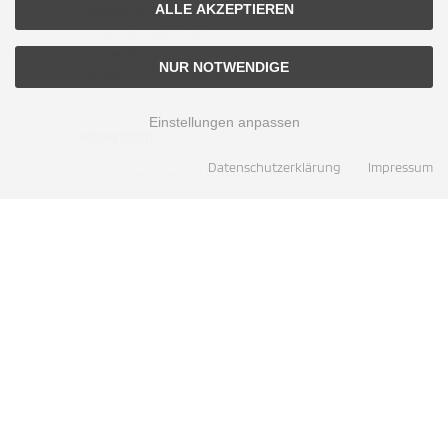
ALLE AKZEPTIEREN
Sommerhof 6
82435 Bad Bayersoien
+49 8867/91290
NUR NOTWENDIGE
info@alpin-baustoffe.de
Einstellungen anpassen
MEHR ÜBER...
Datenschutzerklärung
Impressum
Privatsphäre und Datenschutz
Unsere AGB
Service
Cookie Einstellungen
ZAHLUNGSMETHODEN
Barzahlung bei Abholung
SOCIAL MEDIA