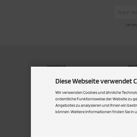
Der New
KONTAKT
MEHR
P
Alpin Baustoffhandel und Transport
Diese Webseite verwendet C
GmbH
U
Sommerhof 6
Wir verwenden Cookies und ähnliche Technolog
S
82435 Bad Bayersoien
ordentliche Funktionsweise der Website zu g
+49 8867/91290
Angebotes zu analysieren und Ihnen ein bestm
C
können. Weitere Informationen finden Sie in 
info@alpin-baustoffe.de
Alle Preise inkl. ge