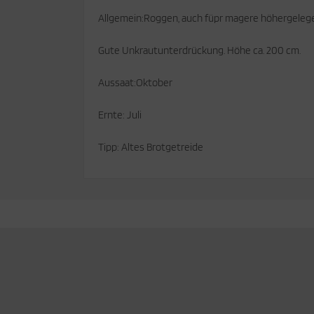
Allgemein:Roggen, auch füpr magere höhergeleg
cken
rkzeug & Geräte
Gute Unkrautunterdrückung. Höhe ca. 200 cm.
ftshell
Aussaat:Oktober
Shirt
Ernte: Juli
rnkleidung
Tipp: Altes Brotgetreide
rnschutz
rnweste
ste