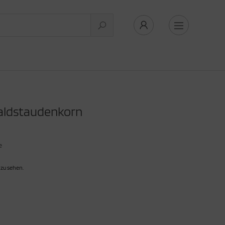
ldstaudenkorn
e
 zu sehen.