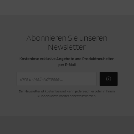
cken
rkzeug & Geräte
ftshell
Abonnieren Sie unseren
Shirt
Newsletter
rnkleidung
Kostenlose exklusive Angebote und Produktneuheiten
per E-Mail
rnschutz
rnweste
Der Newsletter ist kostenlos und kann jederzeit hier oder in Ihrem
ste
Kundenkonto wieder abbestellt werden.