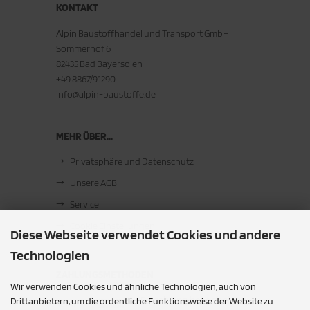
KONTAKT
Alpin Baustoffhandel und Transport GmbH
Sommerhof 6
82435 Bad Bayersoien
+49 8867/91290
info@alpin-baustoffe.de
MEHR ÜBER...
Privatsphäre und Datenschutz
Unsere AGB
Service
Cookie Einstellungen
Diese Webseite verwendet Cookies und andere
Technologien
ZAHLUNGSMETHODEN
Wir verwenden Cookies und ähnliche Technologien, auch von
Barzahlung bei Abholung
Drittanbietern, um die ordentliche Funktionsweise der Website zu