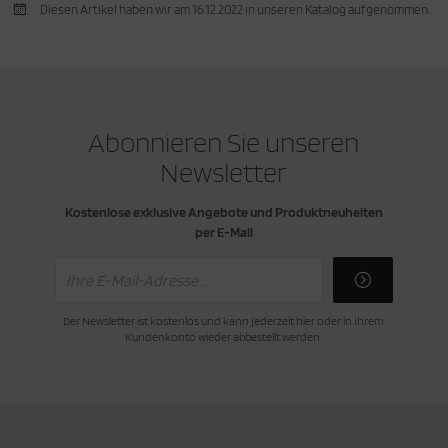
Diesen Artikel haben wir am 16.12.2022 in unseren Katalog aufgenommen.
cken
rkzeug & Geräte
ftshell
Shirt
Abonnieren Sie unseren
Newsletter
rnkleidung
Kostenlose exklusive Angebote und Produktneuheiten
rnschutz
per E-Mail
rnweste
ste
Der Newsletter ist kostenlos und kann jederzeit hier oder in Ihrem
Kundenkonto wieder abbestellt werden.