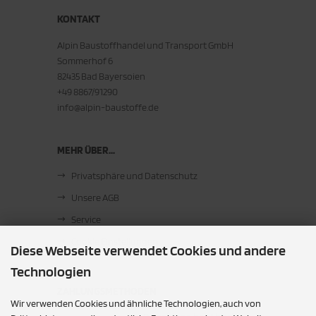
KONTAKT
Alpin Baustoffhandel und Transport GmbH
Sommerhof 6
82435 Bad Bayersoien
+49 8867/91290
info@alpin-baustoffe.de
MEHR ÜBER...
Privatsphäre und Datenschutz
Unsere AGB
Service
Cookie Einstellungen
Diese Webseite verwendet Cookies und andere
Technologien
ZAHLUNGSMETHODEN
Wir verwenden Cookies und ähnliche Technologien, auch von