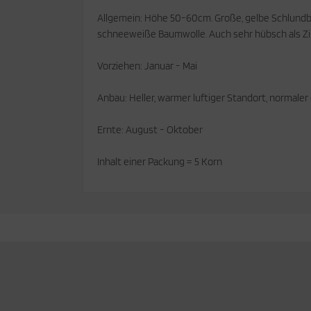
Allgemein: Höhe 50-60cm. Große, gelbe Schlundbl
cken
rkzeug & Geräte
schneeweiße Baumwolle. Auch sehr hübsch als Z
ftshell
Vorziehen: Januar - Mai
Shirt
Anbau: Heller, warmer luftiger Standort, normale
rnkleidung
Ernte: August - Oktober
rnschutz
Inhalt einer Packung = 5 Korn
rnweste
ste