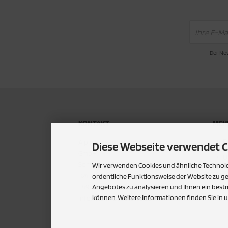
Der New
KONTAKT
MEHR
P
Alpin Baustoffhandel und Transport
Diese Webseite verwendet C
GmbH
U
Sommerhof 6
Wir verwenden Cookies und ähnliche Technolog
S
82435 Bad Bayersoien
ordentliche Funktionsweise der Website zu g
+49 8867/91290
Angebotes zu analysieren und Ihnen ein bestm
C
können. Weitere Informationen finden Sie in 
info@alpin-baustoffe.de