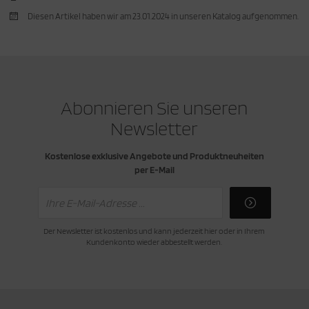
Diesen Artikel haben wir am 23.01.2024 in unseren Katalog aufgenommen.
cken
rkzeug & Geräte
ftshell
Shirt
Abonnieren Sie unseren
rnkleidung
Newsletter
rnschutz
Kostenlose exklusive Angebote und Produktneuheiten
per E-Mail
rnweste
ste
Der Newsletter ist kostenlos und kann jederzeit hier oder in Ihrem
Kundenkonto wieder abbestellt werden.