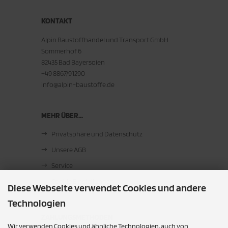
KONTAKT
Alpin Baustoffhandel und Transport GmbH
Sommerhof 6
82435 Bad Bayersoien
+49 8867/91290
info@alpin-baustoffe.de
MEHR ÜBER...
Privatsphäre und Datenschutz
Unsere AGB
Service
Cookie Einstellungen
Diese Webseite verwendet Cookies und andere
Technologien
ZAHLUNGSMETHODEN
Wir verwenden Cookies und ähnliche Technologien, auch von