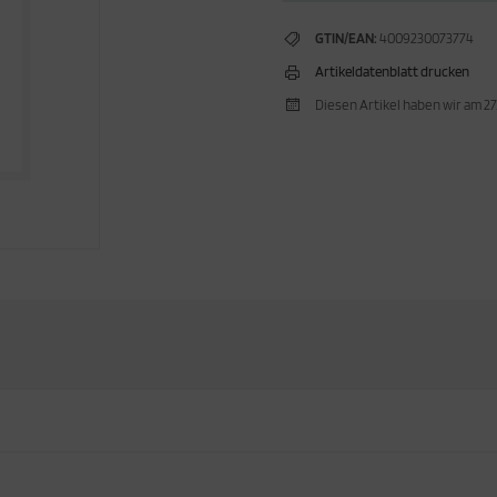
GTIN/EAN:
4009230073774
Artikeldatenblatt drucken
Diesen Artikel haben wir am 2