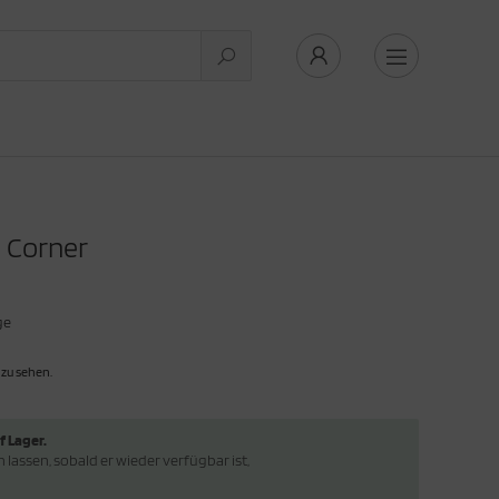
 Corner
ge
 zu sehen.
f Lager.
lassen, sobald er wieder verfügbar ist,