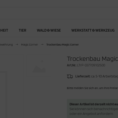
RHEIT
TIER
WALD & WIESE
WERKSTATT & WERKZEUG
ewehrung
Magic Corner
Trockenbau Magic Corner
Trockenbau Magic
Art.Nr.:
LTrP-037709102500
Lieferzeit:
ca. 5-10 Arbeitsta
Bitte melden Sie sich an, um Ihre Preise
Dieser Artikel ist derzeit nicht au
Sie können sich benachrichtigen 
oder ein Angebot anfordern.