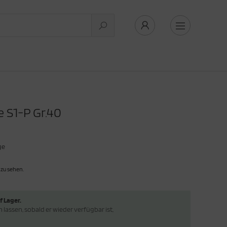
e S1-P Gr.40
ge
 zu sehen.
f Lager.
lassen, sobald er wieder verfügbar ist,