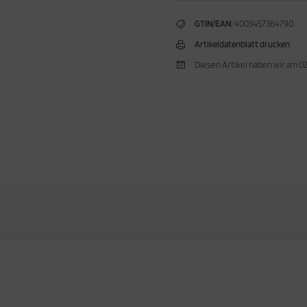
GTIN/EAN:
4003457364790
Artikeldatenblatt drucken
Diesen Artikel haben wir am 