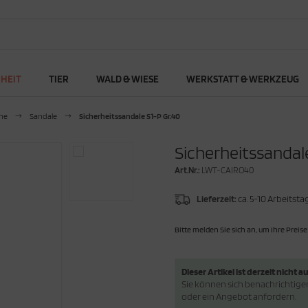
RHEIT
TIER
WALD & WIESE
WERKSTATT & WERKZEUG
he
Sandale
Sicherheitssandale S1-P Gr.40
Sicherheitssandal
Art.Nr.:
LWT-CAIRO40
Lieferzeit:
ca. 5-10 Arbeitsta
Bitte melden Sie sich an, um Ihre Preise
Dieser Artikel ist derzeit nicht au
Sie können sich benachrichtigen 
oder ein Angebot anfordern.