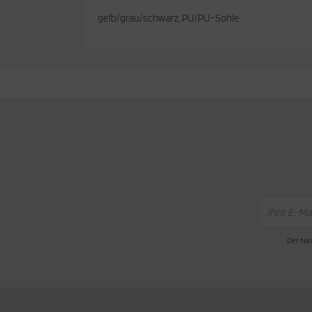
gelb/grau/schwarz, PU/PU-Sohle
cken
rkzeug & Geräte
ftshell
Shirt
rnkleidung
rnschutz
rnweste
ste
Der New