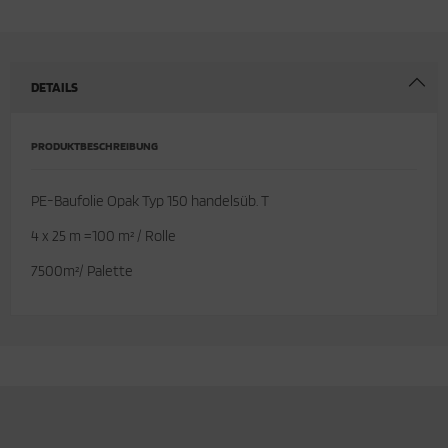
cken
rkzeug & Geräte
ftshell
DETAILS
Shirt
PRODUKTBESCHREIBUNG
rnkleidung
PE-Baufolie Opak Typ 150 handelsüb. T
rnschutz
4 x 25 m =100 m² / Rolle
rnweste
7500m²/ Palette
ste