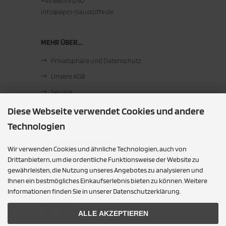
+49 8867/91290
info@alpin-baustoffe.de
MEHR ÜBER...
Privatsphäre und Datenschutz
Unsere AGB
Service
Cookie Einstellungen
Diese Webseite verwendet Cookies und andere
Technologien
ZAHLUNGSMETHODEN
Wir verwenden Cookies und ähnliche Technologien, auch von
Drittanbietern, um die ordentliche Funktionsweise der Website zu
Barzahlung bei Abholung
gewährleisten, die Nutzung unseres Angebotes zu analysieren und
Ihnen ein bestmögliches Einkaufserlebnis bieten zu können. Weitere
SOCIAL MEDIA
Informationen finden Sie in unserer Datenschutzerklärung.
ALLE AKZEPTIEREN