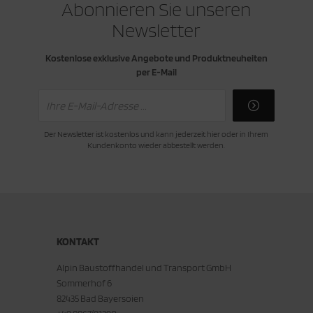
Abonnieren Sie unseren
Newsletter
Kostenlose exklusive Angebote und Produktneuheiten
per E-Mail
Der Newsletter ist kostenlos und kann jederzeit hier oder in Ihrem
Kundenkonto wieder abbestellt werden.
KONTAKT
Alpin Baustoffhandel und Transport GmbH
Sommerhof 6
82435 Bad Bayersoien