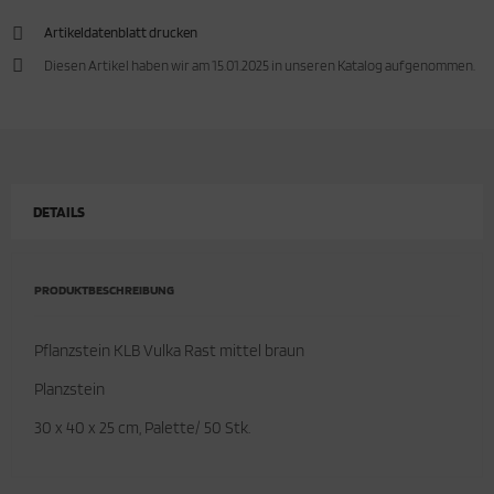
Artikeldatenblatt drucken
cken
rkzeug & Geräte
Diesen Artikel haben wir am 15.01.2025 in unseren Katalog aufgenommen.
ftshell
Shirt
rnkleidung
DETAILS
rnschutz
rnweste
PRODUKTBESCHREIBUNG
ste
Pflanzstein KLB Vulka Rast mittel braun
Planzstein
30 x 40 x 25 cm, Palette/ 50 Stk.