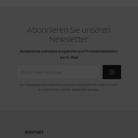
cken
rkzeug & Geräte
ftshell
Abonnieren Sie unseren
Newsletter
Shirt
Kostenlose exklusive Angebote und Produktneuheiten
rnkleidung
per E-Mail
rnschutz
rnweste
Der Newsletter ist kostenlos und kann jederzeit hier oder in Ihrem
Kundenkonto wieder abbestellt werden.
ste
KONTAKT