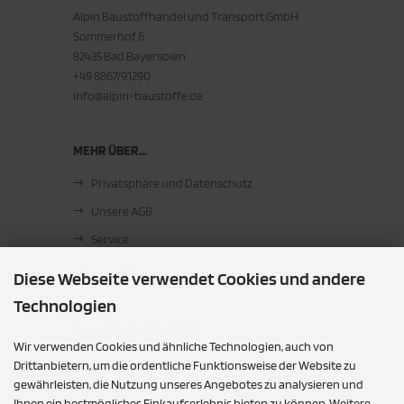
Alpin Baustoffhandel und Transport GmbH
Sommerhof 6
82435 Bad Bayersoien
+49 8867/91290
info@alpin-baustoffe.de
MEHR ÜBER...
Privatsphäre und Datenschutz
Unsere AGB
Service
Cookie Einstellungen
Diese Webseite verwendet Cookies und andere
Technologien
ZAHLUNGSMETHODEN
Wir verwenden Cookies und ähnliche Technologien, auch von
Barzahlung bei Abholung
Drittanbietern, um die ordentliche Funktionsweise der Website zu
gewährleisten, die Nutzung unseres Angebotes zu analysieren und
Ihnen ein bestmögliches Einkaufserlebnis bieten zu können. Weitere