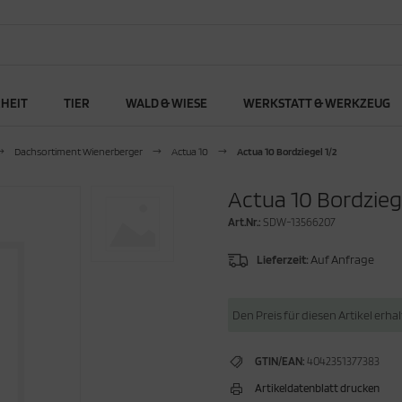
RHEIT
TIER
WALD & WIESE
WERKSTATT & WERKZEUG
Dachsortiment Wienerberger
Actua 10
Actua 10 Bordziegel 1/2
Actua 10 Bordziege
Art.Nr.:
SDW-13566207
Lieferzeit:
Auf Anfrage
Den Preis für diesen Artikel erha
GTIN/EAN:
4042351377383
Artikeldatenblatt drucken