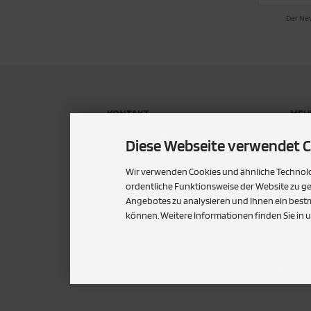
Der New
cken
rkzeug & Geräte
ftshell
Shirt
KONTAKT
MEHR
rnkleidung
P
Alpin Baustoffhandel und Transport
Diese Webseite verwendet C
rnschutz
GmbH
U
Sommerhof 6
Wir verwenden Cookies und ähnliche Technolog
rnweste
S
82435 Bad Bayersoien
ordentliche Funktionsweise der Website zu g
+49 8867/91290
Angebotes zu analysieren und Ihnen ein bestm
C
ste
können. Weitere Informationen finden Sie in 
info@alpin-baustoffe.de
Alle Preise inkl. ge