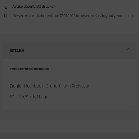
Artikeldatenblatt drucken
cken
rkzeug & Geräte
Diesen Artikel haben wir am 17.01.2025 in unseren Katalog aufgenommen.
ftshell
Shirt
DETAILS
rnkleidung
rnschutz
PRODUKTBESCHREIBUNG
rnweste
Ziegler Hochbeet-Grundfüllung ProNatur
ste
50 Liter/Sack, 1 Lage