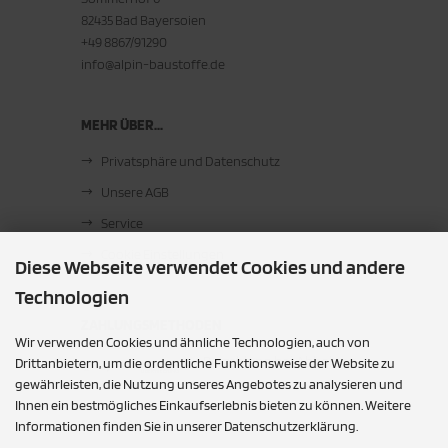
82435 Bad Bayersoien
+49 8867/91290
info@alpin-baustoffe.de
MEHR ÜBER...
Privatsphäre und Datenschutz
Unsere AGB
Service
Cookie Einstellungen
Diese Webseite verwendet Cookies und andere
Technologien
ZAHLUNGSMETHODEN
Wir verwenden Cookies und ähnliche Technologien, auch von
Barzahlung bei Abholung
Drittanbietern, um die ordentliche Funktionsweise der Website zu
gewährleisten, die Nutzung unseres Angebotes zu analysieren und
Ihnen ein bestmögliches Einkaufserlebnis bieten zu können. Weitere
SOCIAL MEDIA
Informationen finden Sie in unserer Datenschutzerklärung.