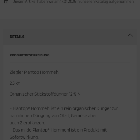
Diesen Artikel haben wir am 17.01.2025 in unseren Katalog aufgenommen.
cken
rkzeug & Geräte
ftshell
DETAILS
Shirt
rnkleidung
PRODUKTBESCHREIBUNG
rnschutz
Ziegler Plantop Hornmehl
rnweste
2,5 kg
Organischer Stickstoffdünger 12 % N
ste
- Plantop® Hornmehl ist ein rein organischer Dünger zur
natürlichen Düngung von Obst, Gemüse aber
auch Zierpflanzen.
- Das milde Plantop® Hornmehl ist ein Produkt mit
Sofortwirkung.