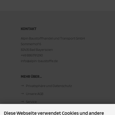
KONTAKT
Alpin Baustoffhandel und Transport GmbH
Sommerhof 6
82435 Bad Bayersoien
+49 8867/91290
info@alpin-baustoffe.de
MEHR ÜBER...
Privatsphäre und Datenschutz
Unsere AGB
Service
Cookie Einstellungen
Diese Webseite verwendet Cookies und andere