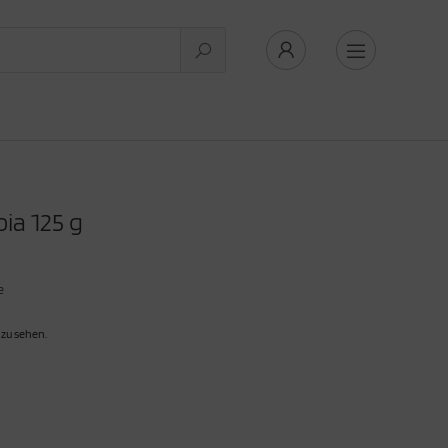
a 125 g
e
 zu sehen.