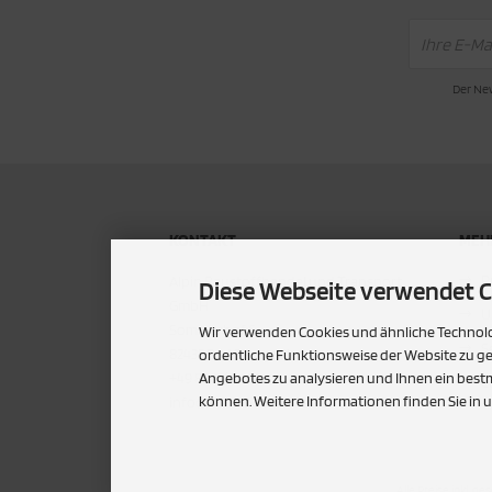
Der New
KONTAKT
MEHR
P
Alpin Baustoffhandel und Transport
Diese Webseite verwendet C
GmbH
U
Sommerhof 6
Wir verwenden Cookies und ähnliche Technolog
S
82435 Bad Bayersoien
ordentliche Funktionsweise der Website zu g
+49 8867/91290
Angebotes zu analysieren und Ihnen ein bestm
C
können. Weitere Informationen finden Sie in 
info@alpin-baustoffe.de
Alle Preise inkl. ge