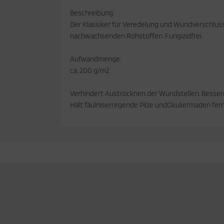
Beschreibung:
cken
rkzeug & Geräte
Der Klassiker für Veredelung und Wundverschluss
nachwachsenden Rohstoffen. Fungizidfrei.
ftshell
Aufwandmenge:
Shirt
ca. 200 g/m2
rnkleidung
Verhindert Austrocknen der Wundstellen. Besser
Hält fäulniserregende Pilze undOkuliermaden fern
rnschutz
rnweste
ste