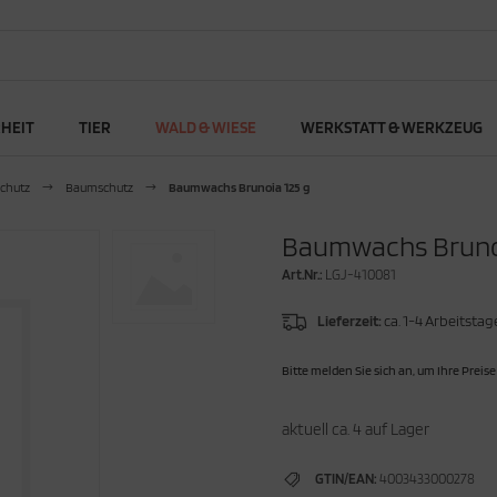
RHEIT
TIER
WALD & WIESE
WERKSTATT & WERKZEUG
chutz
Baumschutz
Baumwachs Brunoia 125 g
Baumwachs Brunoi
Art.Nr.:
LGJ-410081
Lieferzeit:
ca. 1-4 Arbeitstag
Bitte melden Sie sich an, um Ihre Preise
aktuell ca. 4 auf Lager
GTIN/EAN:
4003433000278