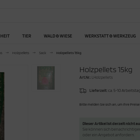
RHEIT
TIER
WALD & WIESE
WERKSTATT & WERKZEUG
as
Holzpellets
Sack
Holzpellets 15kg
Holzpellets 15kg
Art.Nr.:
LHolzpellets
Lieferzeit:
ca. 5-10 Arbeitsta
Bitte melden Sie sich an, um Ihre Preise
Dieser Artikel ist derzeit nicht au
Sie können sich benachrichtigen 
oder ein Angebot anfordern.