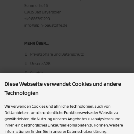
Sommerhof 6
82435 Bad Bayersoien
+49 8867/91290
info@alpin-baustoffe.de
MEHR ÜBER...
Privatsphäre und Datenschutz
Unsere AGB
Service
Cookie Einstellungen
Diese Webseite verwendet Cookies und andere
Technologien
ZAHLUNGSMETHODEN
Wir verwenden Cookies und ähnliche Technologien, auch von
Drittanbietern, um die ordentliche Funktionsweise der Website zu
Barzahlung bei Abholung
gewährleisten, die Nutzung unseres Angebotes zu analysieren und
Ihnen ein bestmögliches Einkaufserlebnis bieten zu können. Weitere
SOCIAL MEDIA
Informationen finden Sie in unserer Datenschutzerklärung.