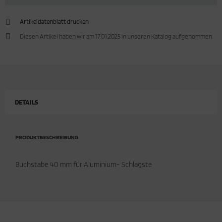
cken
rkzeug & Geräte
Artikeldatenblatt drucken
Diesen Artikel haben wir am 17.01.2025 in unseren Katalog aufgenommen.
ftshell
Shirt
rnkleidung
DETAILS
rnschutz
rnweste
PRODUKTBESCHREIBUNG
ste
Buchstabe 40 mm für Aluminium- Schlagste