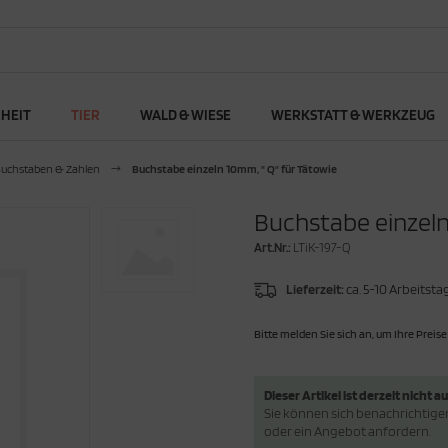
RHEIT
TIER
WALD & WIESE
WERKSTATT & WERKZEUG
uchstaben & Zahlen
Buchstabe einzeln 10mm, " Q" für Tätowie
Buchstabe einzeln
Art.Nr.:
LTiK-197-Q
Lieferzeit:
ca. 5-10 Arbeitsta
Bitte melden Sie sich an, um Ihre Preise
Dieser Artikel ist derzeit nicht au
Sie können sich benachrichtigen 
oder ein Angebot anfordern.