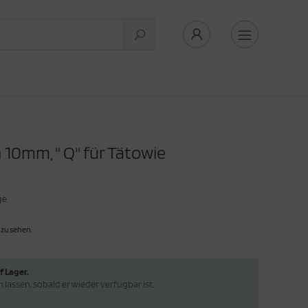
 10mm, " Q" für Tätowie
ge
 zu sehen.
f Lager.
lassen, sobald er wieder verfügbar ist,