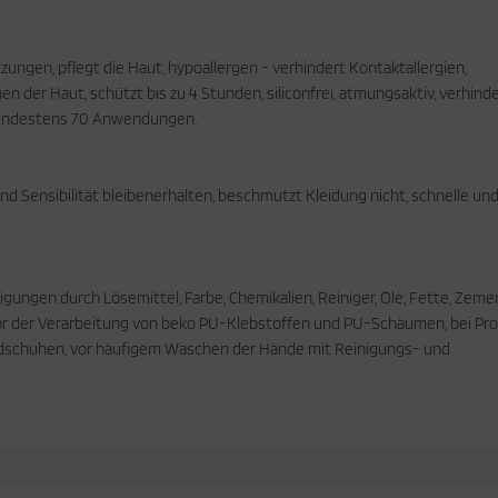
ungen, pflegt die Haut, hypoallergen - verhindert Kontaktallergien,
n der Haut, schützt bis zu 4 Stunden, siliconfrei, atmungsaktiv, verhind
 mindestens 70 Anwendungen.
d Sensibilität bleibenerhalten, beschmutzt Kleidung nicht, schnelle un
igungen durch Lösemittel, Farbe, Chemikalien, Reiniger, Öle, Fette, Zeme
or der Verarbeitung von beko PU-Klebstoffen und PU-Schäumen, bei Pr
chuhen, vor häufigem Waschen der Hände mit Reinigungs- und