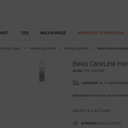
RHEIT
TIER
WALD & WIESE
WERKSTATT & WERKZEUG
üstung & Lager
Reinigung & Abfall
Reinigungsmittel
Beko CareLine Hand
Beko CareLine H
Art.Nr.:
LKB-2993200
Lieferzeit:
ca. 1-4 Arbeitstag
Bitte melden Sie sich an, um Ihre Preise
aktuell ca. 4 auf Lager
GTIN/EAN:
4036421299187