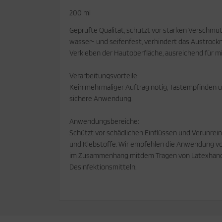
200 ml
cken
rkzeug & Geräte
Geprüfte Qualität, schützt vor starken Verschmutz
ftshell
wasser- und seifenfest, verhindert das Austrockne
Verkleben der Hautoberfläche, ausreichend für
Shirt
Verarbeitungsvorteile:
rnkleidung
Kein mehrmaliger Auftrag nötig, Tastempfinden un
sichere Anwendung.
rnschutz
Anwendungsbereiche:
rnweste
Schützt vor schädlichen Einflüssen und Verunrein
und Klebstoffe. Wir empfehlen die Anwendung v
ste
im Zusammenhang mitdem Tragen von Latexhands
Desinfektionsmitteln.