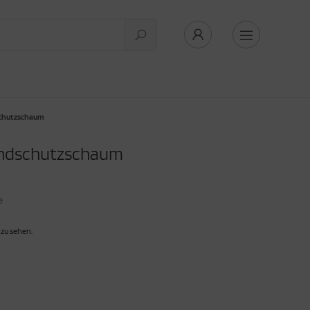
schutzschaum
andschutzschaum
e
 zu sehen.