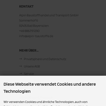
KONTAKT
Alpin Baustoffhandel und Transport GmbH
Sommerhof 6
82435 Bad Bayersoien
+49 8867/91290
info@alpin-baustoffe.de
MEHR ÜBER...
Privatsphäre und Datenschutz
Unsere AGB
Service
Cookie Einstellungen
Diese Webseite verwendet Cookies und andere
Technologien
ZAHLUNGSMETHODEN
Wir verwenden Cookies und ähnliche Technologien, auch von