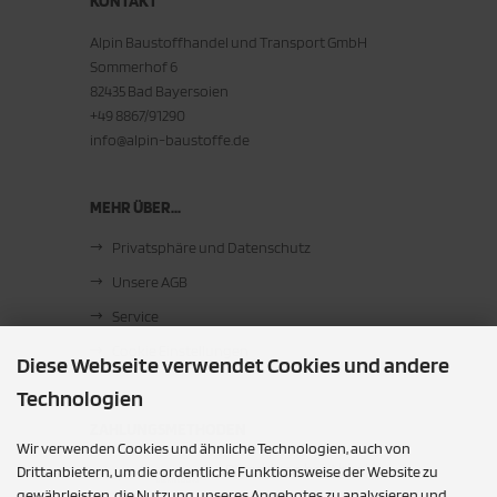
KONTAKT
Alpin Baustoffhandel und Transport GmbH
Sommerhof 6
82435 Bad Bayersoien
+49 8867/91290
info@alpin-baustoffe.de
MEHR ÜBER...
Privatsphäre und Datenschutz
Unsere AGB
Service
Cookie Einstellungen
Diese Webseite verwendet Cookies und andere
Technologien
ZAHLUNGSMETHODEN
Wir verwenden Cookies und ähnliche Technologien, auch von
Barzahlung bei Abholung
Drittanbietern, um die ordentliche Funktionsweise der Website zu
gewährleisten, die Nutzung unseres Angebotes zu analysieren und