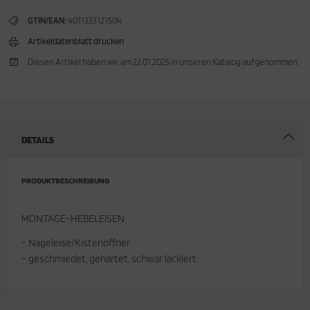
GTIN/EAN:
4011333121504
cken
rkzeug & Geräte
Artikeldatenblatt drucken
ftshell
Diesen Artikel haben wir am 22.01.2025 in unseren Katalog aufgenommen.
Shirt
rnkleidung
DETAILS
rnschutz
PRODUKTBESCHREIBUNG
rnweste
ste
MONTAGE-HEBELEISEN
- Nageleise/Kistenöffner
- geschmiedet, gehärtet, schwar lackiert