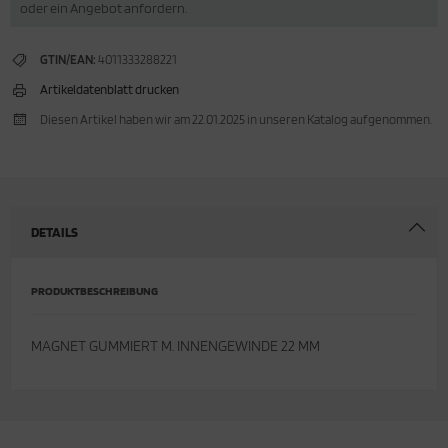
oder ein Angebot anfordern.
cken
rkzeug & Geräte
GTIN/EAN:
4011333288221
ftshell
Artikeldatenblatt drucken
Diesen Artikel haben wir am 22.01.2025 in unseren Katalog aufgenommen.
Shirt
rnkleidung
rnschutz
DETAILS
rnweste
PRODUKTBESCHREIBUNG
ste
MAGNET GUMMIERT M. INNENGEWINDE 22 MM