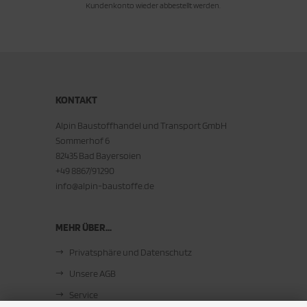
Kundenkonto wieder abbestellt werden.
KONTAKT
Alpin Baustoffhandel und Transport GmbH
Sommerhof 6
82435 Bad Bayersoien
+49 8867/91290
info@alpin-baustoffe.de
MEHR ÜBER...
Privatsphäre und Datenschutz
Unsere AGB
Service