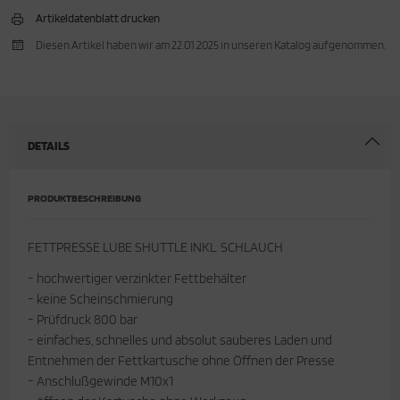
Artikeldatenblatt drucken
cken
rkzeug & Geräte
Diesen Artikel haben wir am 22.01.2025 in unseren Katalog aufgenommen.
ftshell
Shirt
DETAILS
rnkleidung
rnschutz
PRODUKTBESCHREIBUNG
rnweste
FETTPRESSE LUBE SHUTTLE INKL. SCHLAUCH
ste
- hochwertiger verzinkter Fettbehälter
- keine Scheinschmierung
- Prüfdruck 800 bar
- einfaches, schnelles und absolut sauberes Laden und
Entnehmen der Fettkartusche ohne Öffnen der Presse
- Anschlußgewinde M10x1