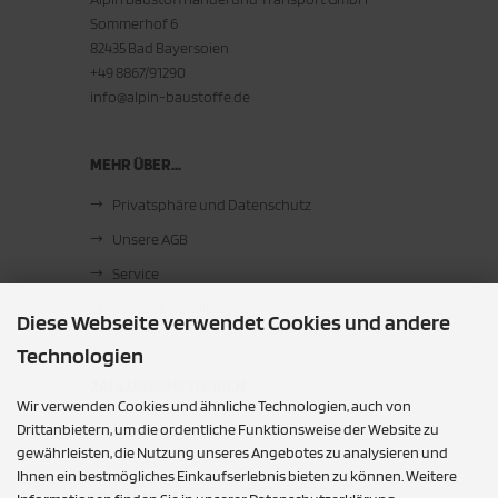
Sommerhof 6
82435 Bad Bayersoien
+49 8867/91290
info@alpin-baustoffe.de
MEHR ÜBER...
Privatsphäre und Datenschutz
Unsere AGB
Service
Cookie Einstellungen
Diese Webseite verwendet Cookies und andere
Technologien
ZAHLUNGSMETHODEN
Wir verwenden Cookies und ähnliche Technologien, auch von
Barzahlung bei Abholung
Drittanbietern, um die ordentliche Funktionsweise der Website zu
gewährleisten, die Nutzung unseres Angebotes zu analysieren und
Ihnen ein bestmögliches Einkaufserlebnis bieten zu können. Weitere
SOCIAL MEDIA