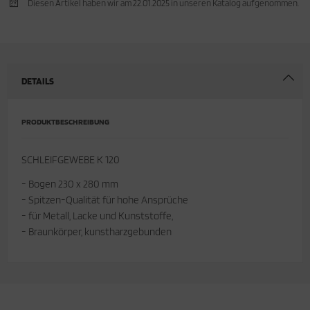
Diesen Artikel haben wir am 22.01.2025 in unseren Katalog aufgenommen.
cken
rkzeug & Geräte
ftshell
DETAILS
Shirt
rnkleidung
PRODUKTBESCHREIBUNG
rnschutz
SCHLEIFGEWEBE K 120
rnweste
- Bogen 230 x 280 mm
- Spitzen-Qualität für hohe Ansprüche
ste
- für Metall, Lacke und Kunststoffe,
- Braunkörper, kunstharzgebunden