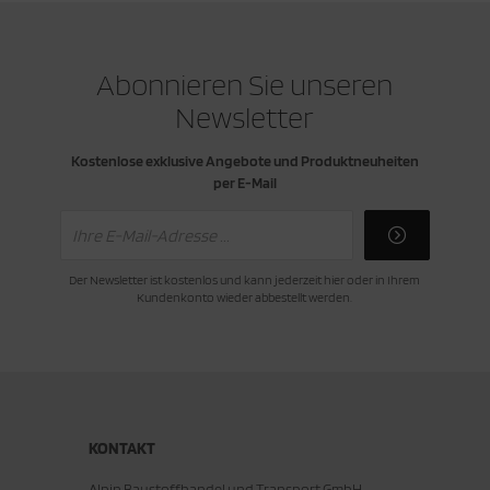
Abonnieren Sie unseren
Newsletter
Kostenlose exklusive Angebote und Produktneuheiten
per E-Mail
Der Newsletter ist kostenlos und kann jederzeit hier oder in Ihrem
Kundenkonto wieder abbestellt werden.
KONTAKT
Alpin Baustoffhandel und Transport GmbH