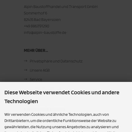
Alpin Baustoffhandel und Transport GmbH
Sommerhof 6
82435 Bad Bayersoien
+49 8867/91290
info@alpin-baustoffe.de
MEHR ÜBER...
Privatsphäre und Datenschutz
Unsere AGB
Service
Cookie Einstellungen
Diese Webseite verwendet Cookies und andere
Technologien
ZAHLUNGSMETHODEN
Wir verwenden Cookies und ähnliche Technologien, auch von
Barzahlung bei Abholung
Drittanbietern, um die ordentliche Funktionsweise der Website zu
gewährleisten, die Nutzung unseres Angebotes zu analysieren und