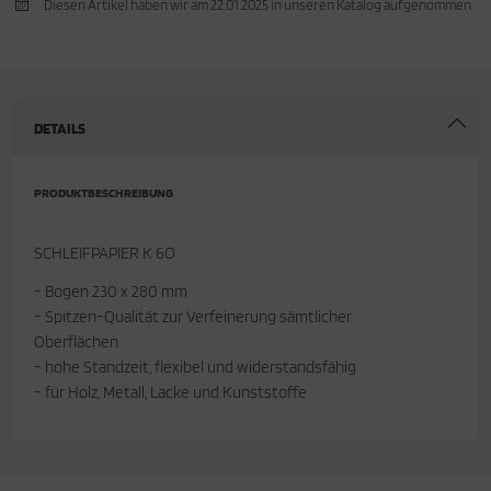
Diesen Artikel haben wir am 22.01.2025 in unseren Katalog aufgenommen.
cken
rkzeug & Geräte
ftshell
DETAILS
Shirt
rnkleidung
PRODUKTBESCHREIBUNG
rnschutz
SCHLEIFPAPIER K 6O
rnweste
- Bogen 230 x 280 mm
- Spitzen-Qualität zur Verfeinerung sämtlicher
ste
Oberflächen
- hohe Standzeit, flexibel und widerstandsfähig
- für Holz, Metall, Lacke und Kunststoffe