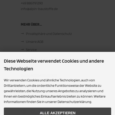
+49 8867/91290
info@alpin-baustoffe.de
MEHR ÜBER...
Privatsphäre und Datenschutz
Unsere AGB
Service
Cookie Einstellungen
Diese Webseite verwendet Cookies und andere
Technologien
ZAHLUNGSMETHODEN
Wir verwenden Cookies und ähnliche Technologien, auch von
Barzahlung bei Abholung
Drittanbietern, um die ordentliche Funktionsweise der Website zu
gewährleisten, die Nutzung unseres Angebotes zu analysieren und
Ihnen ein bestmögliches Einkaufserlebnis bieten zu können. Weitere
SOCIAL MEDIA
Informationen finden Sie in unserer Datenschutzerklärung.
ALLE AKZEPTIEREN