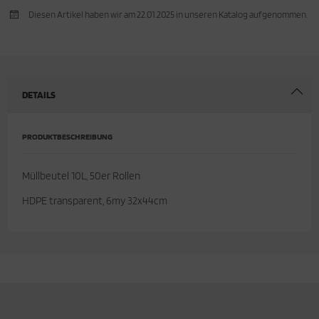
Diesen Artikel haben wir am 22.01.2025 in unseren Katalog aufgenommen.
cken
idebedarf
ftshell
rkzeug & Geräte
Shirt
DETAILS
rnkleidung
PRODUKTBESCHREIBUNG
rnschutz
Müllbeutel 10L, 50er Rollen
rnweste
HDPE transparent, 6my 32x44cm
ste