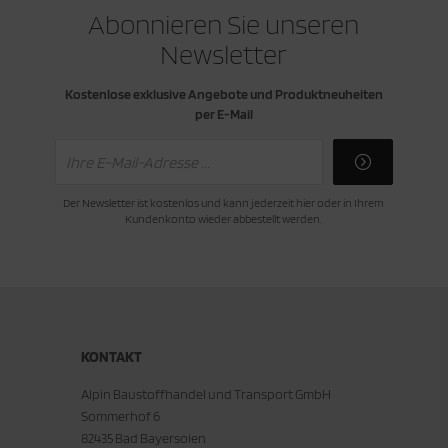
Abonnieren Sie unseren
Newsletter
Kostenlose exklusive Angebote und Produktneuheiten
per E-Mail
Der Newsletter ist kostenlos und kann jederzeit hier oder in Ihrem
Kundenkonto wieder abbestellt werden.
KONTAKT
Alpin Baustoffhandel und Transport GmbH
Sommerhof 6
82435 Bad Bayersoien