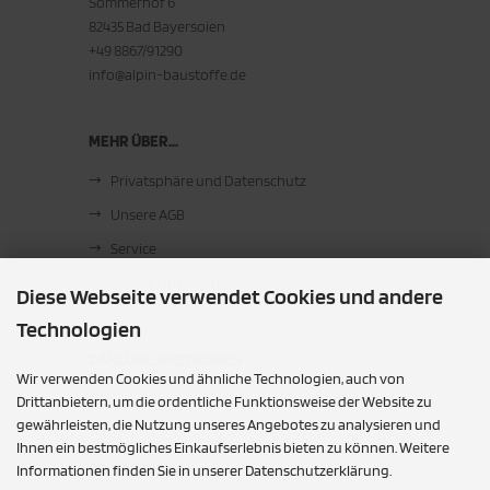
Sommerhof 6
82435 Bad Bayersoien
+49 8867/91290
info@alpin-baustoffe.de
MEHR ÜBER...
Privatsphäre und Datenschutz
Unsere AGB
Service
Cookie Einstellungen
Diese Webseite verwendet Cookies und andere
Technologien
ZAHLUNGSMETHODEN
Wir verwenden Cookies und ähnliche Technologien, auch von
Barzahlung bei Abholung
Drittanbietern, um die ordentliche Funktionsweise der Website zu
gewährleisten, die Nutzung unseres Angebotes zu analysieren und
Ihnen ein bestmögliches Einkaufserlebnis bieten zu können. Weitere
SOCIAL MEDIA
Informationen finden Sie in unserer Datenschutzerklärung.