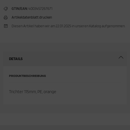
GTIN/EAN:
4003457267671
cken
rkzeug & Geräte
Artikeldatenblatt drucken
ftshell
Diesen Artikel haben wir am 22.01.2025 in unseren Katalog aufgenommen.
Shirt
rnkleidung
DETAILS
rnschutz
PRODUKTBESCHREIBUNG
rnweste
ste
Trichter 115mm, PE, orange