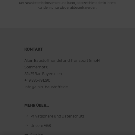
Der Newsletter ist kostenlos und kann jederzeit hier oder in Ihrem
Kundenkonto wieder abbestellt werden.
KONTAKT
Alpin Baustoffhandel und Transport GmbH
Sommerhof 6
82435 Bad Bayersoien
+49 8867/91290
info@alpin-baustoffe.de
MEHR ÜBER...
Privatsphäre und Datenschutz
Unsere AGB
Service