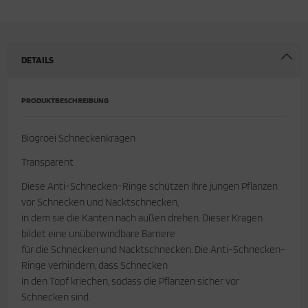
cken
rkzeug & Geräte
ftshell
DETAILS
Shirt
PRODUKTBESCHREIBUNG
rnkleidung
Biogroei Schneckenkragen
rnschutz
Transparent
rnweste
Diese Anti-Schnecken-Ringe schützen Ihre jungen Pflanzen
vor Schnecken und Nacktschnecken,
ste
in dem sie die Kanten nach außen drehen. Dieser Kragen
bildet eine unüberwindbare Barriere
für die Schnecken und Nacktschnecken. Die Anti-Schnecken-
Ringe verhindern, dass Schnecken
in den Topf kriechen, sodass die Pflanzen sicher vor
Schnecken sind.