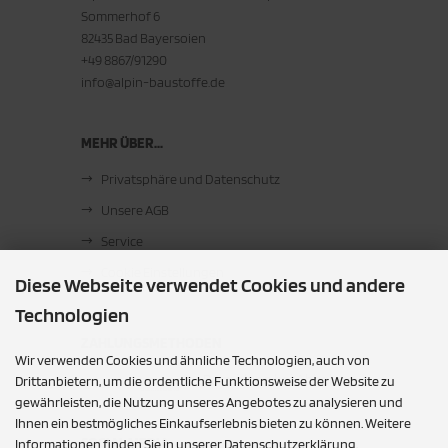
Sommerhof 6
82435 Bad Bayersoien
+49 8867/91290
info@alpin-baustoffe.de
MEHR ÜBER...
Privatsphäre und Datenschutz
Unsere AGB
Service
Cookie Einstellungen
Diese Webseite verwendet Cookies und andere
Technologien
ZAHLUNGSMETHODEN
Wir verwenden Cookies und ähnliche Technologien, auch von
Barzahlung bei Abholung
Drittanbietern, um die ordentliche Funktionsweise der Website zu
gewährleisten, die Nutzung unseres Angebotes zu analysieren und
Ihnen ein bestmögliches Einkaufserlebnis bieten zu können. Weitere
SOCIAL MEDIA
Informationen finden Sie in unserer Datenschutzerklärung.