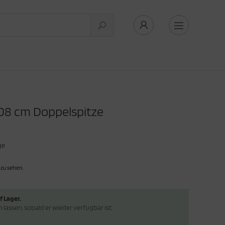
108 cm Doppelspitze
ge
 zu sehen.
f Lager.
lassen, sobald er wieder verfügbar ist,