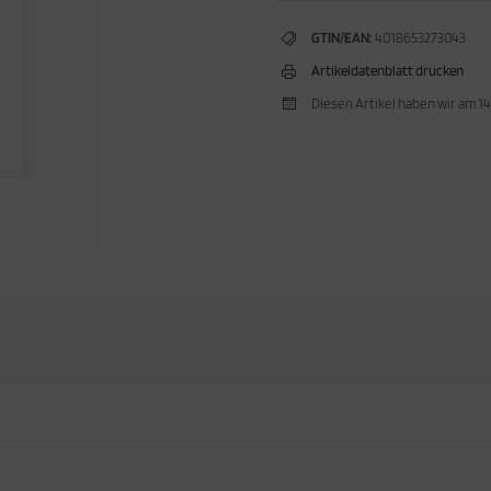
GTIN/EAN:
4018653273043
Artikeldatenblatt drucken
Diesen Artikel haben wir am 1