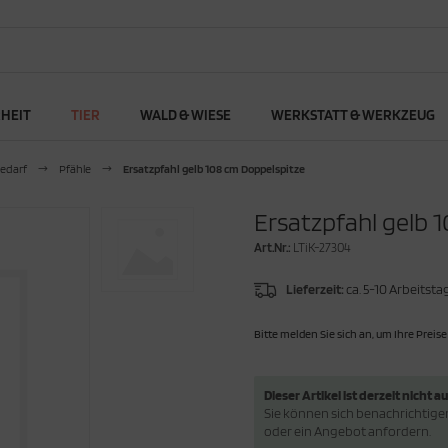
RHEIT
TIER
WALD & WIESE
WERKSTATT & WERKZEUG
edarf
Pfähle
Ersatzpfahl gelb 108 cm Doppelspitze
Ersatzpfahl gelb 
Art.Nr.:
LTiK-27304
Lieferzeit:
ca. 5-10 Arbeitsta
Bitte melden Sie sich an, um Ihre Preise
Dieser Artikel ist derzeit nicht au
Sie können sich benachrichtigen 
oder ein Angebot anfordern.