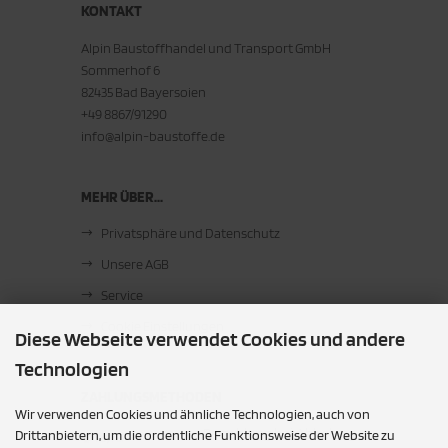
KONTAKT
Alpin Baustoffhandel und Transport GmbH
Sommerhof 6
82435 Bad Bayersoien
+49 8867/91290
info@alpin-baustoffe.de
MEHR ÜBER...
Privatsphäre und Datenschutz
Unsere AGB
Service
Cookie Einstellungen
Diese Webseite verwendet Cookies und andere
Technologien
ZAHLUNGSMETHODEN
Wir verwenden Cookies und ähnliche Technologien, auch von
Barzahlung bei Abholung
Drittanbietern, um die ordentliche Funktionsweise der Website zu