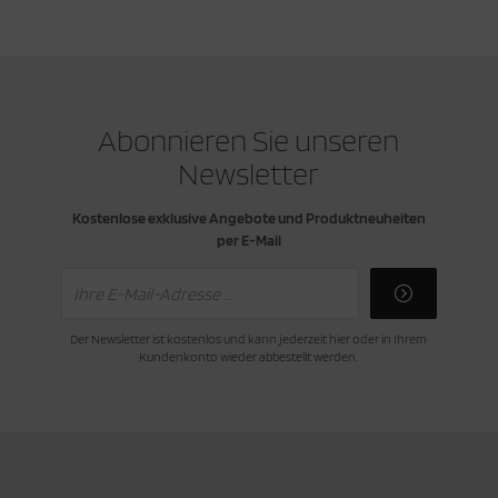
cken
rkzeug & Geräte
ftshell
Abonnieren Sie unseren
Shirt
Newsletter
rnkleidung
Kostenlose exklusive Angebote und Produktneuheiten
per E-Mail
rnschutz
rnweste
Der Newsletter ist kostenlos und kann jederzeit hier oder in Ihrem
ste
Kundenkonto wieder abbestellt werden.