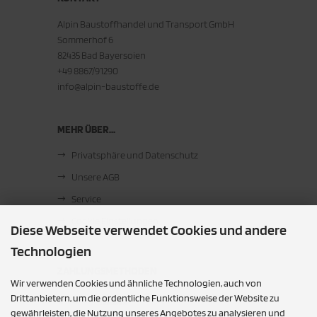
Alpin Baustoffhandel und Transport GmbH
Sommerhof 6
82435 Bad Bayersoien
+49 8867/91290
info@alpin-baustoffe.de
MEHR ÜBER...
Privatsphäre und Datenschutz
Unsere AGB
Service
Cookie Einstellungen
Diese Webseite verwendet Cookies und andere
Technologien
ZAHLUNGSMETHODEN
Wir verwenden Cookies und ähnliche Technologien, auch von
Barzahlung bei Abholung
Drittanbietern, um die ordentliche Funktionsweise der Website zu
gewährleisten, die Nutzung unseres Angebotes zu analysieren und