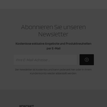
cken
rkzeug & Geräte
ftshell
Abonnieren Sie unseren
Shirt
Newsletter
rnkleidung
Kostenlose exklusive Angebote und Produktneuheiten
per E-Mail
rnschutz
rnweste
Der Newsletter ist kostenlos und kann jederzeit hier oder in Ihrem
ste
Kundenkonto wieder abbestellt werden.
KONTAKT