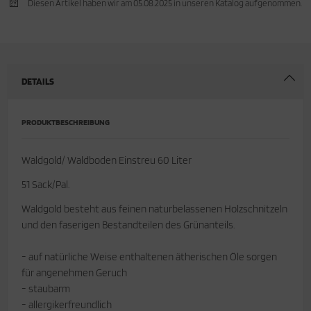
Diesen Artikel haben wir am 05.08.2025 in unseren Katalog aufgenommen.
cken
rkzeug & Geräte
ftshell
DETAILS
Shirt
rnkleidung
PRODUKTBESCHREIBUNG
rnschutz
Waldgold/ Waldboden Einstreu 60 Liter
rnweste
51 Sack/Pal.
Waldgold besteht aus feinen naturbelassenen Holzschnitzeln
ste
und den faserigen Bestandteilen des Grünanteils.
- auf natürliche Weise enthaltenen ätherischen Öle sorgen
für angenehmen Geruch
- staubarm
- allergikerfreundlich