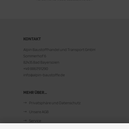
KONTAKT
Alpin Baustoffhandel und Transport GmbH
Sommerhof 6
82435 Bad Bayersoien
+49 8867/91290
info@alpin-baustoffe.de
MEHR ÜBER...
Privatsphäre und Datenschutz
Unsere AGB
Service